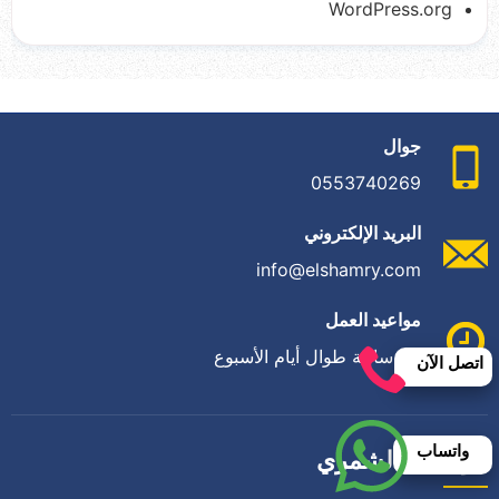
WordPress.org
جوال
0553740269
البريد الإلكتروني
info@elshamry.com
مواعيد العمل
24 ساعة طوال أيام الأسبوع
اتصل الآن
واتساب
مؤسسة الشمري