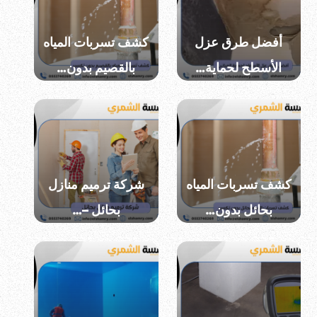
أفضل طرق عزل
كشف تسربات المياه
الأسطح لحماية…
بالقصيم بدون…
كشف تسربات المياه
شركة ترميم منازل
بحائل بدون…
بحائل –…