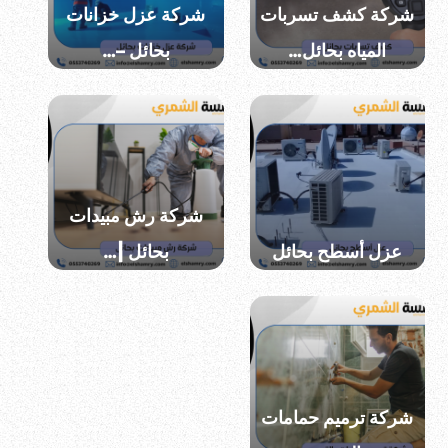
شركة كشف تسربات
شركة عزل خزانات
المياه بحائل…
بحائل –…
شركة رش مبيدات
عزل أسطح بحائل
بحائل |…
افضل شركه صيانه
منزليه
شركة ترميم حمامات